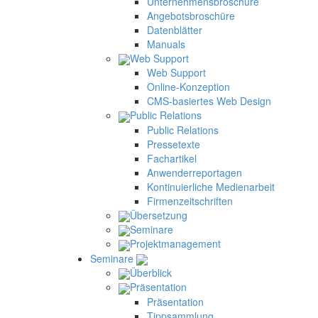
Unternehmensbroschüre
Angebotsbroschüre
Datenblätter
Manuals
Web Support
Web Support
Online-Konzeption
CMS-basiertes Web Design
Public Relations
Public Relations
Pressetexte
Fachartikel
Anwenderreportagen
Kontinuierliche Medienarbeit
Firmenzeitschriften
Übersetzung
Seminare
Projektmanagement
Seminare
Überblick
Präsentation
Präsentation
Tippsammlung