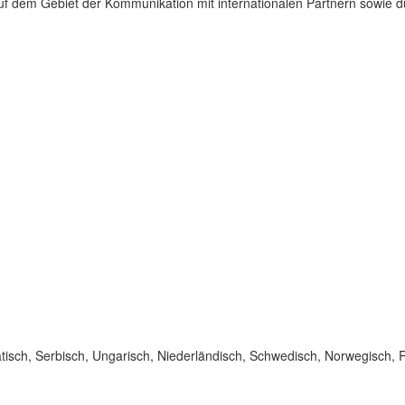
f dem Gebiet der Kommunikation mit internationalen Partnern sowie du
atisch, Serbisch, Ungarisch, Niederländisch, Schwedisch, Norwegisch, Ru