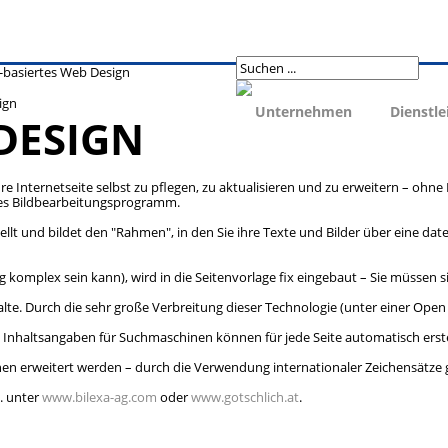
basiertes Web Design
ign
Unternehmen
Dienstle
DESIGN
Internetseite selbst zu pflegen, zu aktualisieren und zu erweitern – ohne
hes Bildbearbeitungsprogramm.
rstellt und bildet den "Rahmen", in den Sie ihre Texte und Bilder über eine 
ig komplex sein kann), wird in die Seitenvorlage fix eingebaut – Sie müssen
e. Durch die sehr große Verbreitung dieser Technologie (unter einer Open So
Inhaltsangaben für Suchmaschinen können für jede Seite automatisch erste
en erweitert werden – durch die Verwendung internationaler Zeichensätze g
. unter
www.bilexa-ag.com
oder
www.gotschlich.at
.