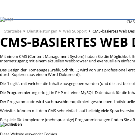
CMS-
Startseite
>
Dienstleistungen
>
Web Support
> CMS-basiertes Web Des
CMS-BASIERTES WEB 
Mit einem CMS (Content Management System) haben Sie die Möglichkeit Ihre 
Internetzugang mit einem aktuellen Webbrowser und eventuell ein einfac
Das Design der Homepage (Grafik, Schrift, ...) wird von uns professionell e
durch Kopieren aus einem Word-Dokument).
Die "Logik", mit welcher die Inhalte ausgegeben werden (und die fast belieb
Die Programmierung erfolgt in PHP mit einer MySQL-Datenbank für die Inhalt
Der Programmcode wird suchmaschinenoptimiert geschrieben. Individuelle 
Websites können mit dem CMS sehr einfach auf beliebig viele Sprachversion
Beispiele für komplexere (mehrsprachige) Programmierungen finden Sie z.B
Diese Website verwendet Cookies.
Mehr dazu