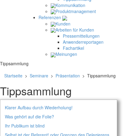
Kommunikation
Produktmanagement
Referenzen
Kunden
Arbeiten für Kunden
Pressemitteilungen
Anwenderreportagen
Fachartikel
Meinungen
Tippsammlung
Startseite
>
Seminare
>
Präsentation
> Tippsammlung
Tippsammlung
Klarer Aufbau durch Wiederholung!
Was gehört auf die Folie?
Ihr Publikum ist blind
Selbst ist der Referent! oder Grenzen des Delegierens