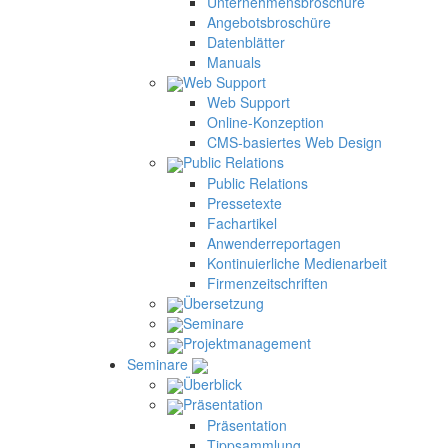
Unternehmensbroschüre
Angebotsbroschüre
Datenblätter
Manuals
Web Support
Web Support
Online-Konzeption
CMS-basiertes Web Design
Public Relations
Public Relations
Pressetexte
Fachartikel
Anwenderreportagen
Kontinuierliche Medienarbeit
Firmenzeitschriften
Übersetzung
Seminare
Projektmanagement
Seminare
Überblick
Präsentation
Präsentation
Tippsammlung