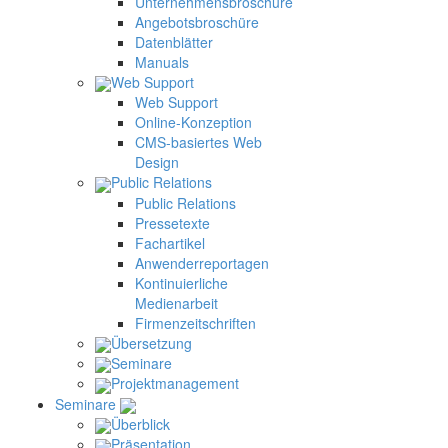
Unternehmensbroschüre
Angebotsbroschüre
Datenblätter
Manuals
Web Support
Web Support
Online-Konzeption
CMS-basiertes Web
Design
Public Relations
Public Relations
Pressetexte
Fachartikel
Anwenderreportagen
Kontinuierliche
Medienarbeit
Firmenzeitschriften
Übersetzung
Seminare
Projektmanagement
Seminare
Überblick
Präsentation