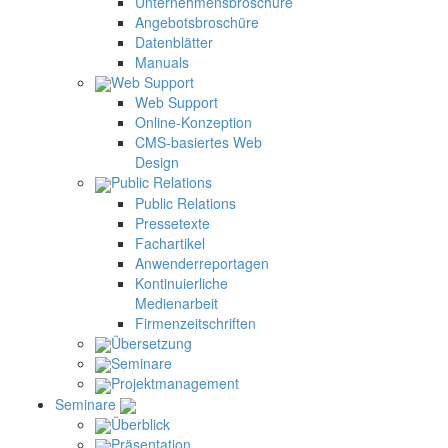
Unternehmensbroschüre
Angebotsbroschüre
Datenblätter
Manuals
Web Support
Web Support
Online-Konzeption
CMS-basiertes Web
Design
Public Relations
Public Relations
Pressetexte
Fachartikel
Anwenderreportagen
Kontinuierliche
Medienarbeit
Firmenzeitschriften
Übersetzung
Seminare
Projektmanagement
Seminare
Überblick
Präsentation