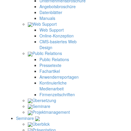
Unternehmensbroschüre
Angebotsbroschüre
Datenblätter
Manuals
Web Support
Web Support
Online-Konzeption
CMS-basiertes Web
Design
Public Relations
Public Relations
Pressetexte
Fachartikel
Anwenderreportagen
Kontinuierliche
Medienarbeit
Firmenzeitschriften
Übersetzung
Seminare
Projektmanagement
Seminare
Überblick
Präsentation