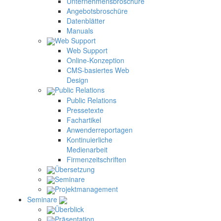
Unternehmensbroschüre
Angebotsbroschüre
Datenblätter
Manuals
Web Support
Web Support
Online-Konzeption
CMS-basiertes Web
Design
Public Relations
Public Relations
Pressetexte
Fachartikel
Anwenderreportagen
Kontinuierliche
Medienarbeit
Firmenzeitschriften
Übersetzung
Seminare
Projektmanagement
Seminare
Überblick
Präsentation