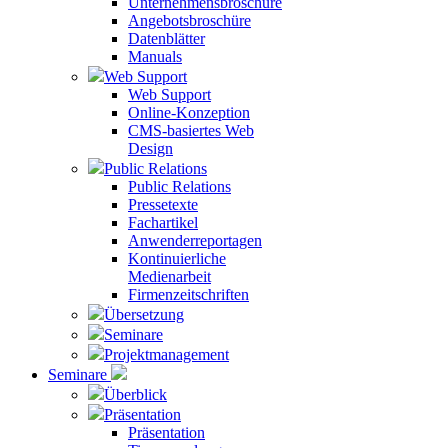
Unternehmensbroschüre
Angebotsbroschüre
Datenblätter
Manuals
Web Support
Web Support
Online-Konzeption
CMS-basiertes Web
Design
Public Relations
Public Relations
Pressetexte
Fachartikel
Anwenderreportagen
Kontinuierliche
Medienarbeit
Firmenzeitschriften
Übersetzung
Seminare
Projektmanagement
Seminare
Überblick
Präsentation
Präsentation