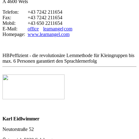
A 4600 Wels
Telefon:
+43 7242 211654
Fax:
+43 7242 211654
Mobil:
+43 650 2211654
E-Mail:
office
learnangel
com
Homepage:
www.learnangel.com
HBPeffizient - die revolutionäre Lernmethode für Kleingruppen bis
max. 6 Personen garantiert den Sprachlernerfolg
Karl Eidlwimmer
Neutorstraße 52