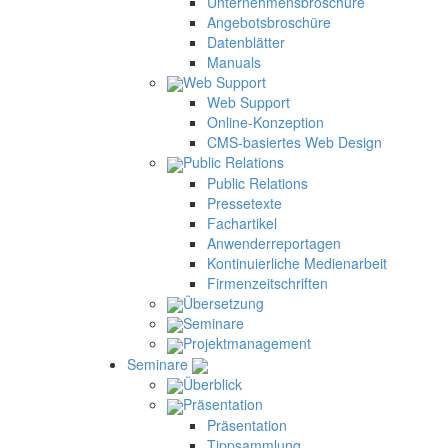
Unternehmensbroschüre
Angebotsbroschüre
Datenblätter
Manuals
Web Support
Web Support
Online-Konzeption
CMS-basiertes Web Design
Public Relations
Public Relations
Pressetexte
Fachartikel
Anwenderreportagen
Kontinuierliche Medienarbeit
Firmenzeitschriften
Übersetzung
Seminare
Projektmanagement
Seminare
Überblick
Präsentation
Präsentation
Tippsammlung